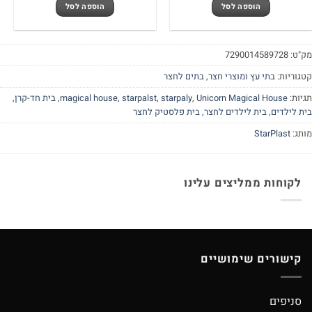
היה:
הוא:
הוספה לסל
הוספה לסל
500.00 ₪.
550.00 ₪.
"ט:
7290014589728
גוריות:
בתי עץ ומוצרי חצר
,
בתים לחצר
יות:
Unicorn Magical House
,
starpaly
,
starpalst
,
magical house
,
בית חד-קרן
,
ת לילדים
,
בית לילדים לחצר
,
בית פלסטיק לחצר
תג:
StarPlast
לקוחות ממליצים עלינו
קישורים שימושיים
סניפים