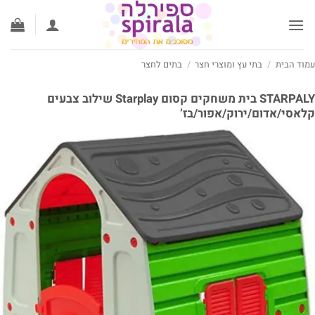
ג
וכן
וד הבית
/
בתי עץ ומוצרי חצר
/
בתים לחצר
STARPALY בית משחקים קסום Starplay שילוב צבעים
אסי/אדום/ירוק/אפור/בז’