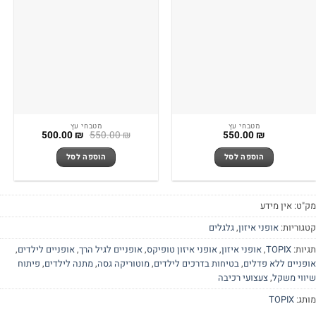
מטבחי עץ
מטבחי עץ
המחיר
המחיר
500.00
₪
550.00
₪
550.00
₪
המקורי
הנוכחי
היה:
הוא:
הוספה לסל
הוספה לסל
500.00 ₪.
550.00 ₪.
"ט:
אין מידע
גוריות:
אופני איזון
,
גלגלים
יות:
TOPIX
,
אופני איזון
,
אופני איזון טופיקס
,
אופניים לגיל הרך
,
אופניים לילדים
,
פניים ללא פדלים
,
בטיחות בדרכים לילדים
,
מוטוריקה גסה
,
מתנה לילדים
,
פיתוח
ווי משקל
,
צעצועי רכיבה
תג:
TOPIX